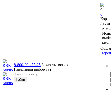
0
0
Корзи
пуста
К со
Испр
выбе
кноп
Общая
Перей
8-800-201-77-25
Заказать звонок
Идеальный выбор тут