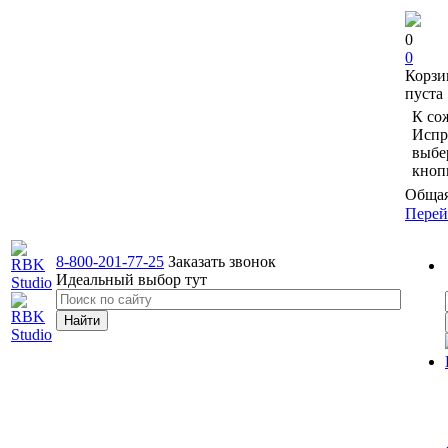
0
0
Корзи
пуста
К со
Испр
выбе
кноп
Общая
Перей
8-800-201-77-25
Заказать звонок
Идеальный выбор тут