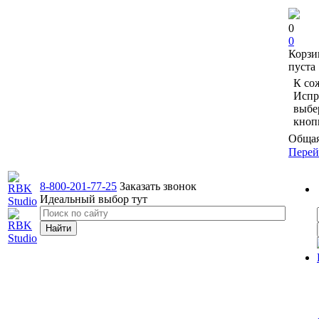
0
0
Корзи
пуста
К со
Испр
выбе
кноп
Общая
Перей
8-800-201-77-25
Заказать звонок
Идеальный выбор тут